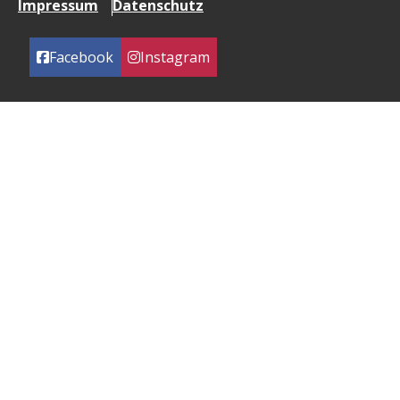
Impressum
Datenschutz
Facebook
Instagram
Umsetzung: Quévin Marques
Copyright © 2024 Bezirkssportbund Reinickendorf
Mit freundlicher Unterstützung von