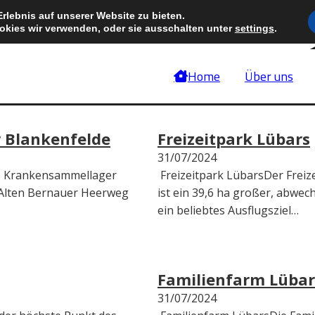
lebnis auf unserer Website zu bieten.
okies wir verwenden, oder sie ausschalten unter
settings
.
Home
Über uns
 Blankenfelde
Freizeitpark Lübars
31/07/2024
s Krankensammellager
Freizeitpark LübarsDer Freiz
 Alten Bernauer Heerweg
ist ein 39,6 ha großer, abwec
ein beliebtes Ausflugsziel…
Familienfarm Lübar
31/07/2024