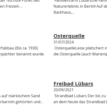
der höchste Punkt des
Familienfarm LübarsDie Famili
n Freizeit-…
Naturerlebnis in Berlin! Auf 
Backhaus,…
Osterquelle
31/07/2024
abbau (Bis ca. 1930)
OsterquelleLeise plätschert 
npächter benannt wurde.
die Osterquelle (auch Marienq
Freibad Lübars
20/09/2021
n auf märkischem Sand
Strandbad Lübars Der bis zu 
erbarnim gehörten und…
an dem heute das Strandbad 