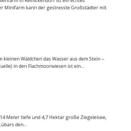
enfarm in Reinickendorf ist ein echtes
der Minifarm kann der gestresste Großstädter mit
im kleinen Wäldchen das Wasser aus dem Stein –
uelle) in den Flachmoorwiesen ist ein…
14 Meter tiefe und 4,7 Hektar große Ziegeleisee,
Lübars den…