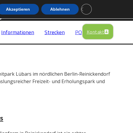
Close GDPR Cookie Banne
Akzeptieren
Ablehnen
News
Impressum
Kontakt
Informationen
Strecken
POIS
eitpark Lübars im nördlichen Berlin-Reinickendorf
hslungsreicher Freizeit- und Erholungspark und
s