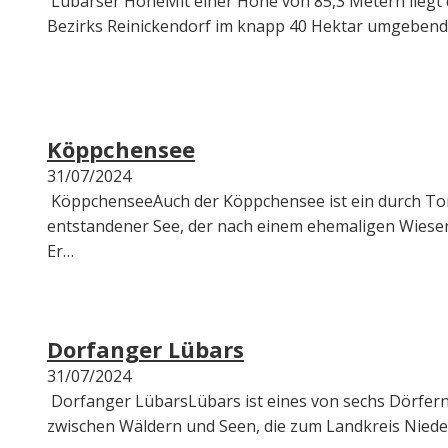
Lübarser HöheMit einer Höhe von 85,3 Metern liegt 
Bezirks Reinickendorf im knapp 40 Hektar umgebende
Köppchensee
31/07/2024
KöppchenseeAuch der Köppchensee ist ein durch Torf
entstandener See, der nach einem ehemaligen Wiese
Er…
Dorfanger Lübars
31/07/2024
Dorfanger LübarsLübars ist eines von sechs Dörfer
zwischen Wäldern und Seen, die zum Landkreis Nied